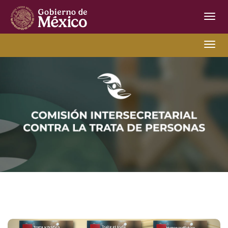
Inter
de
Nave
Comisión
Nave
Intersecretarial
contra
la
Trata
de
Personas