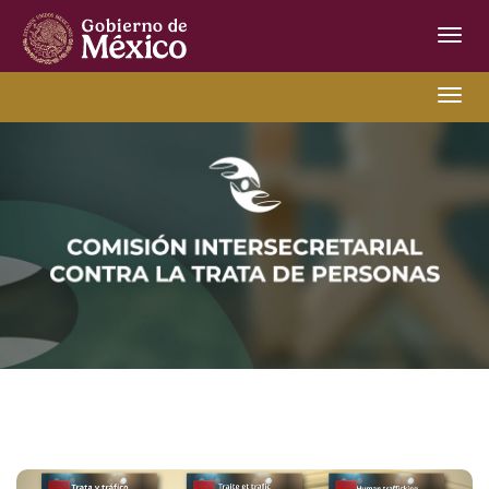
Inter
de
Nave
Comisión
Nave
Intersecretarial
contra
la
Trata
de
Personas